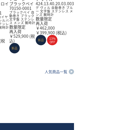
 ロイ
ブラックベイ
424.13.40.20.03.003
70150-0001
デ ヴィル 自動巻き ブル
ー 文字盤 ステンレス メ
1
ブラックベイ 自
ンズ 腕時計
動巻き ブラック
ロイヤ
数量限定
文字盤 ステンレ
シルバ
ス メンズ 腕時計
再入荷
テンレ
数量限定
腕時計
￥462,000
再入荷
￥399,900
(税込)
￥529,900
(税
13%
(税
込)
新品
OFF
新品
人気商品一覧
ジン腕時計
ノモス腕時計
チュティマ腕時計
ミューレ腕時計