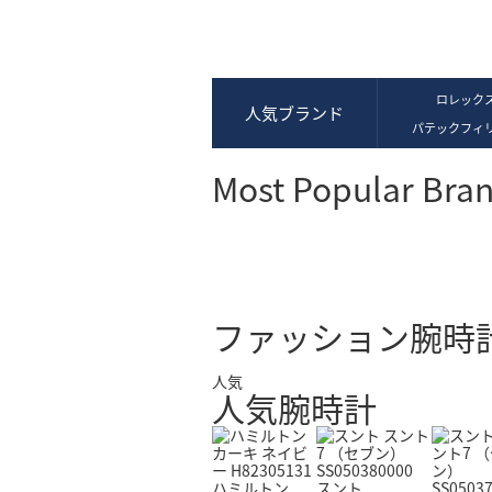
ロレック
人気ブランド
パテックフィ
Most Popular Bra
バロン ブルー ドゥカルティエ
サントス ドゥ カルティエ
タンク
カリブル ドゥ カルティエ
ロンドドゥカルティエ
ファッション腕時
人気
人気腕時計
ハミルトン
スント