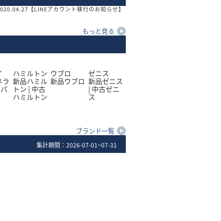
020.04.27
【LINEアカウント移行のお知らせ】
もっと見る
イ
ハミルトン
ウブロ
ゼニス
ネラ
新品
ハミル
新品
ウブロ
新品
ゼニス
古
パ
トン
|
中古
|
中古
ゼニ
ハミルトン
ス
ブランド一覧
集計期間：
2026-07-01~07-31
2
位
オメガ スピードマスター
られており、高級感のあるシックなブラックカラ
オメガを代表するタイムピースのひ
ピードマスターの冒険が記されたブ