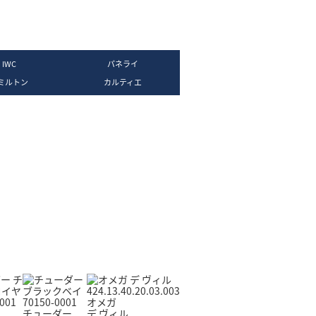
IWC
パネライ
ミルトン
カルティエ
サブマリーナー
デイトジャスト
GMTマスター
コスモグラフ デイトナ
シードゥエラー
中古
オメガ
チューダー
デ ヴィル