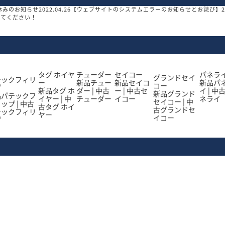
休みのお知らせ
2022.04.26
【ウェブサイトのシステムエラーのお知らせとお詫び】
2
してください！
タグ ホイヤ
チューダー
セイコー
パネラ
グランドセイ
テックフィリ
ー
新品
チュー
新品
セイコ
新品
パ
コー
プ
新品
タグ ホ
ダー
|
中古
ー
|
中古
セ
イ
|
中
新品
グランド
品
パテックフ
イヤー
|
中
チューダー
イコー
ネライ
セイコー
|
中
リップ
|
中古
古
タグ ホイ
古
グランドセ
テックフィリ
ヤー
イコー
プ
はダイバーズウォッチとして1953年に誕生しました。通称「黒サブ」の愛称で知
コーティングが施されたこだわりのあるデザインです。