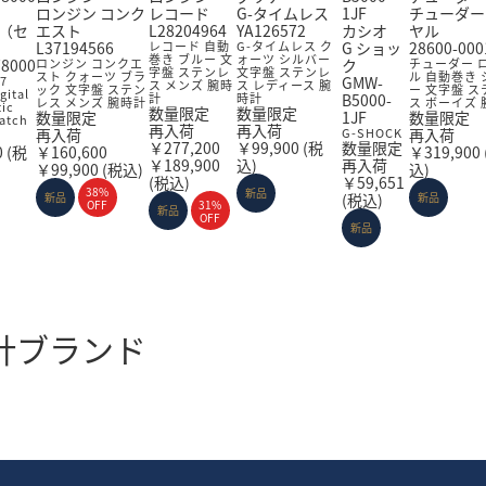
ロンジン コンク
レコード
G-タイムレス
チューダー
 （セ
エスト
L28204964
YA126572
カシオ
ヤル
L37194566
レコード 自動
G-タイムレス ク
G ショッ
28600-000
巻き ブルー 文
ォーツ シルバー
78000
ロンジン コンクエ
ク
チューダー 
字盤 ステンレ
文字盤 ステンレ
スト クォーツ ブラ
ル 自動巻き 
7
GMW-
ス メンズ 腕時
ス レディース 腕
ック 文字盤 ステン
ー 文字盤 ス
gital
計
時計
B5000-
レス メンズ 腕時計
ス ボーイズ 
tic
数量限定
数量限定
数量限定
1JF
数量限定
atch
再入荷
再入荷
再入荷
G-SHOCK
再入荷
￥277,200
￥99,900
(税
数量限定
0
(税
￥160,600
￥319,900
￥189,900
込)
再入荷
￥99,900
(税込)
込)
(税込)
￥59,651
38%
新品
新品
(税込)
新品
OFF
31%
新品
OFF
新品
計ブランド