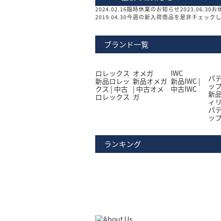
2024.02.16
臨時休業のお知らせ
2023.06.30
お
2019.04.30
今週の新入荷商品を是非チェック
ブランド一覧
ロレックス
オメガ
IWC
パ
新品
ロレッ
新品
オメガ
新品
IWC
|
ッ
クス
|
中古
|
中古
オメ
中古
IWC
新
ロレックス
ガ
ィ
パ
ッ
ランキング
1
位
ロレックス サブマリーナー
こちらの商品「ロレックス サブマリーナー」
ーが特徴で、セラミック製ベゼルにはプラチナ