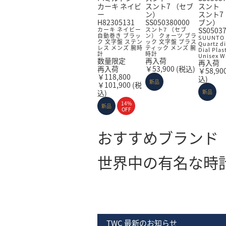
カーキ ネイビ
スント7 （セブ
スント
ー
ン）
スント7
H82305131
SS050380000
ブン）
カーキ ネイビー
スント7 （セブ
SS0503
自動巻き ブラッ
ン） クォーツ ブラ
SUUNTO 
ク 文字盤 ステン
ック 文字盤 プラス
Quartz di
レス メンズ 腕時
ティック メンズ 腕
Dial Plas
計
時計
Unisex W
数量限定
再入荷
再入荷
再入荷
￥53,900
(税込)
￥58,90
￥118,800
込)
新品
￥101,900
(税
込)
新品
14%
新品
OFF
おすすめブランド
世界中の有名な時
グランドセイコー腕時計
セイコー腕時計
カシオ腕時計
シチズン腕時計
TWC 最新のお知らせ