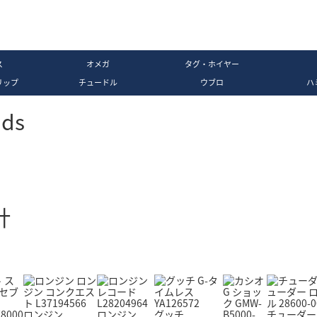
ス
オメガ
タグ・ホイヤー
リップ
チュードル
ウブロ
ハ
nds
計
ロンジン
ロンジン
グッチ
チューダー